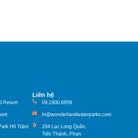
Liên hệ
d Resort
09.1900.6959
ort
hi@wonderlandwaterparks.com
Park Hồ Tràm
194 Lạc Long Quân,
ợu vang Mũi
Tiến Thành, Phan