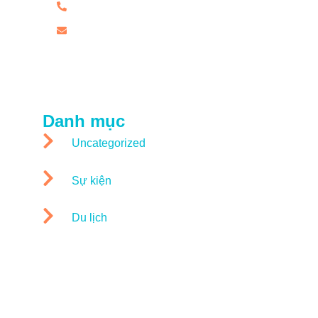
09.1900.6959
hi@wonderlandwaterparks.com
Danh mục
Uncategorized
Sự kiện
Du lịch